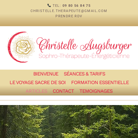
TEL:
09 80 56 84 75
CHRISTELLE.THERAPEUTE@GMAIL.COM
PRENDRE RDV
BIENVENUE
SÉANCES & TARIFS
LE VOYAGE SACRE DE SOI
FORMATION ESSENTIELLE
ARTICLES
CONTACT
TEMOIGNAGES