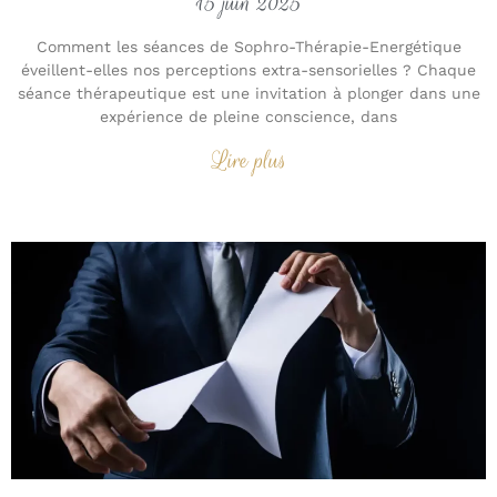
15 juin 2025
Comment les séances de Sophro-Thérapie-Energétique
éveillent-elles nos perceptions extra-sensorielles ? Chaque
séance thérapeutique est une invitation à plonger dans une
expérience de pleine conscience, dans
Lire plus