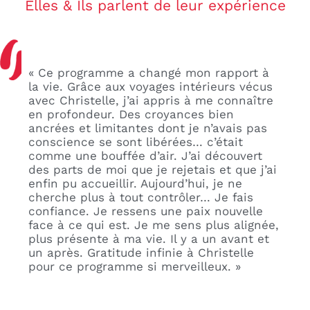
Elles & Ils parlent de leur expérience
« Ce programme a changé mon rapport à
« 
es
la vie. Grâce aux voyages intérieurs vécus
ma
avec Christelle, j’ai appris à me connaître
co
mon
en profondeur. Des croyances bien
el
ancrées et limitantes dont je n’avais pas
li
me
conscience se sont libérées… c’était
én
comme une bouffée d’air. J’ai découvert
bl
des parts de moi que je rejetais et que j’ai
de
x
enfin pu accueillir. Aujourd’hui, je ne
av
es
cherche plus à tout contrôler… Je fais
gé
confiance. Je ressens une paix nouvelle
am
face à ce qui est. Je me sens plus alignée,
re
plus présente à ma vie. Il y a un avant et
ac
un après. Gratitude infinie à Christelle
No
pour ce programme si merveilleux. »
Ce
mo