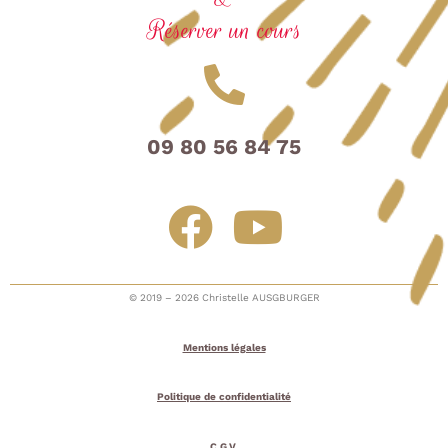
Réserver un cours
09 80 56 84 75
© 2019 – 2026 Christelle AUSGBURGER
Mentions légales
Politique de confidentialité
C.G.V.