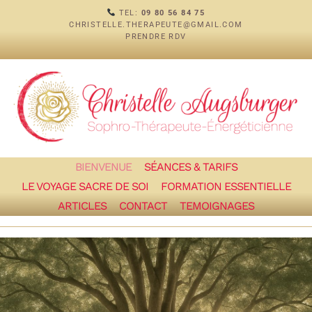
TEL:
09 80 56 84 75
CHRISTELLE.THERAPEUTE@GMAIL.COM
PRENDRE RDV
BIENVENUE
SÉANCES & TARIFS
LE VOYAGE SACRE DE SOI
FORMATION ESSENTIELLE
ARTICLES
CONTACT
TEMOIGNAGES