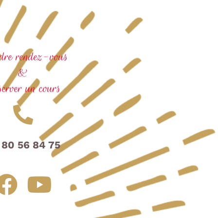
dre rendez-vous
&
erver un cours
 80 56 84 75