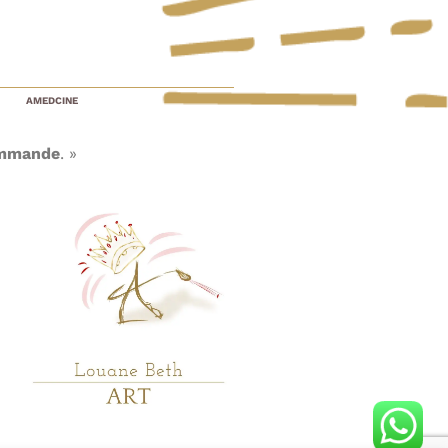
AMEDCINE
mmande
. »