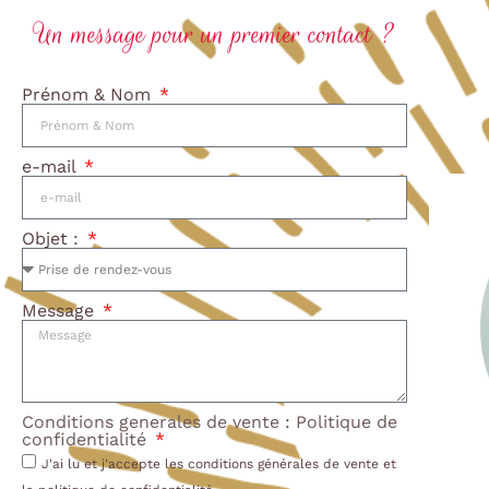
Un message pour un premier contact ?
Prénom & Nom
e-mail
Objet :
Message
Conditions generales de vente
:
Politique de
confidentialité
J'ai lu et j'accepte les conditions générales de vente et