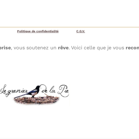
Politique de confidentialité
C.G.V.
prise
, vous soutenez un
rêve
. Voici celle que je vous
reco