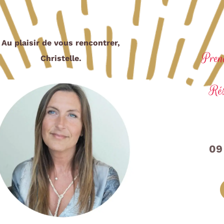
Au plaisir de vous rencontrer,
Pren
Christelle.
Rés
09