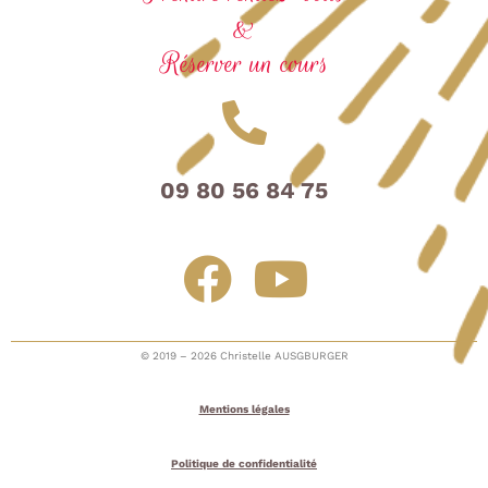
&
Réserver un cours
09 80 56 84 75
© 2019 – 2026 Christelle AUSGBURGER
Mentions légales
Politique de confidentialité