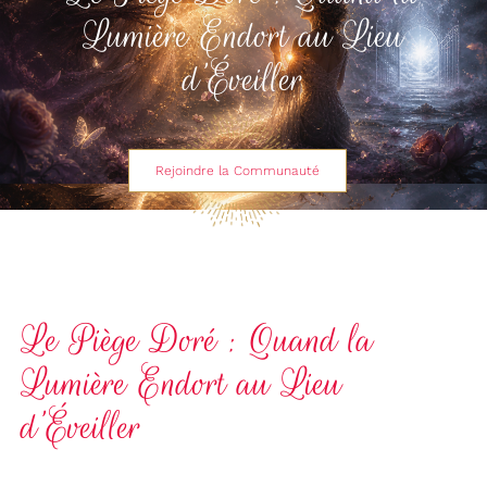
Lumière Endort au Lieu
d’Éveiller
Rejoindre la Communauté
Le Piège Doré : Quand la
Lumière Endort au Lieu
d’Éveiller