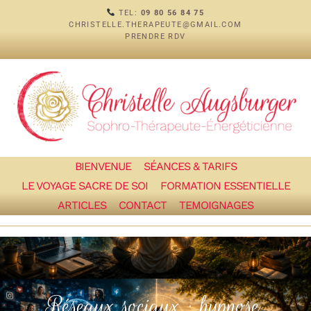
TEL:
09 80 56 84 75
CHRISTELLE.THERAPEUTE@GMAIL.COM
PRENDRE RDV
BIENVENUE
SÉANCES & TARIFS
LE VOYAGE SACRE DE SOI
FORMATION ESSENTIELLE
ARTICLES
CONTACT
TEMOIGNAGES
Réseaux sociaux : hypnose,