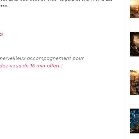
erre
.
CI
n merveilleux accompagnement pour
ez-vous de 15 min offert !