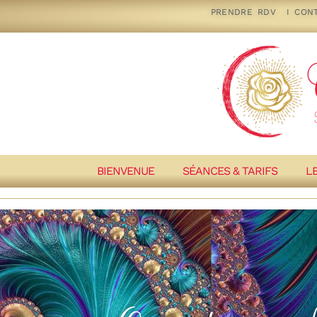
PRENDRE RDV
I
CON
BIENVENUE
SÉANCES & TARIFS
L