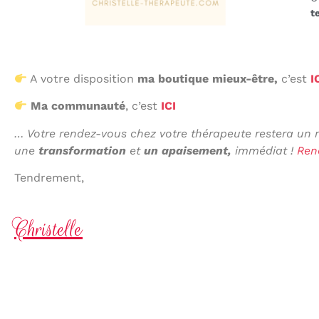
t
A votre disposition
ma boutique mieux-être,
c’est
I
Ma communauté
, c’est
ICI
… Votre r
endez-vous chez votre thérapeute restera u
une
transformation
et
un apaisement,
immédiat !
Rend
Tendrement,
Christelle