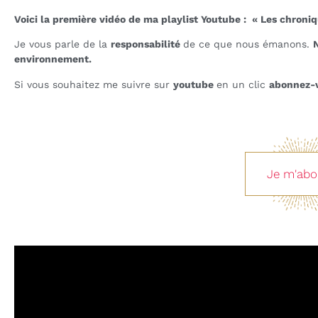
Voici la première vidéo de ma playlist Youtube : « Les chron
Je vous parle de la
responsabilité
de ce que nous émanons.
N
environnement.
Si vous souhaitez me suivre sur
youtube
en un clic
abonnez-
Je m'ab