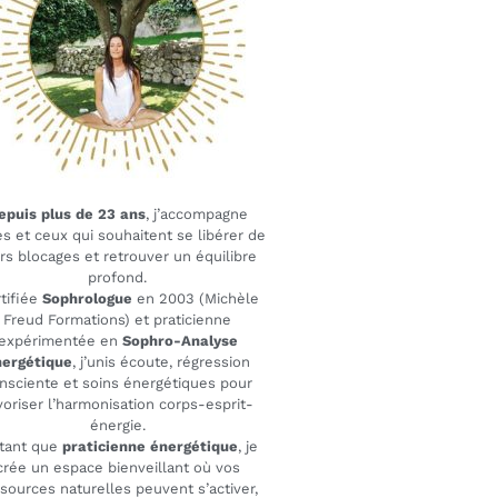
epuis plus de 23 ans
, j’accompagne
es et ceux qui souhaitent se libérer de
rs blocages et retrouver un équilibre
profond.
tifiée
Sophrologue
en 2003 (Michèle
Freud Formations) et praticienne
expérimentée en
Sophro-Analyse
nergétique
, j’unis écoute, régression
nsciente et soins énergétiques pour
voriser l’harmonisation corps-esprit-
énergie.
 tant que
praticienne énergétique
, je
crée un espace bienveillant où vos
sources naturelles peuvent s’activer,