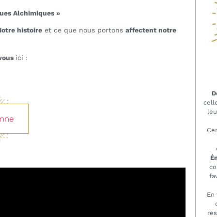
iques Alchimiques »
otre histoire
et ce que nous portons
affectent notre
vous
ici :
D
cell
leu
onne
Cer
É
co
fa
En
res