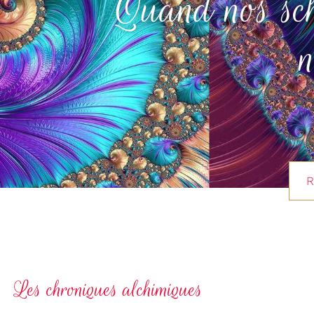
Quand nos sché
n
R
Les chroniques alchimiques