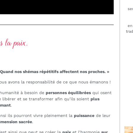
se
e
tra
s la paix.
 Quand nos shémas répétitifs affectent nos proches. »
ous avons la responsabilité de ce que nous émanons !
’humanité à besoin de
personnes équilibrées
qui osent
e libérer et se transformer afin qu’ils soient
plus
imant
.
insi ils pourront vivre pleinement la
puissance
de leur
imension sacrée
.
’est ainsi que peut se créer la
paix
et l’harmonie
sur