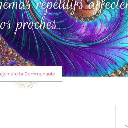
mas répétitifs affecte
os proches.
ejoindre la Communauté