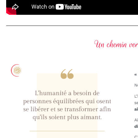
Un chemin ver
«
N
L
s
a
A
d
C